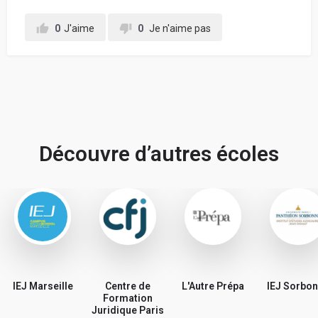
0
J'aime
0
Je n'aime pas
Votre retour d'expérience au sein de l'école, en
détaillant chacune de vos notes données ci-
dessus, pour conseiller les futurs étudiants :
Découvre d’autres écoles
En soumettant mon avis, j'accepte les
conditions
générales d'utilisation.
IEJ Marseille
Centre de
L'Autre Prépa
IEJ Sorbo
Partager mon avis
Formation
Juridique Paris