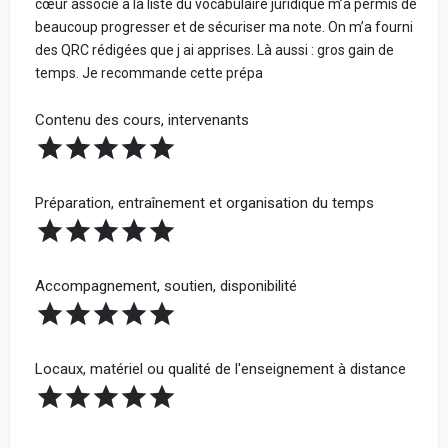
cœur associé à la liste du vocabulaire juridique m’a permis de
Ton école n'a pas et n'aura jamais accès à tes
beaucoup progresser et de sécuriser ma note. On m’a fourni
informations personnelles.
des QRC rédigées que j ai apprises. Là aussi : gros gain de
Votre vrai prénom et votre nom - Obligatoire (ne
temps. Je recommande cette prépa
Tous les avis sont vérifiés avant d'être publiés et seront
seront jamais communiqués. Cela nous permet de
rejetés s'ils ne respectent pas ces règles.
vérifier sur LinkedIn que vous avez étudié dans
Contenu des cours, intervenants
l'école) :
Bonne rédaction ! 😃
Préparation, entraînement et organisation du temps
Avis par catégorie :
Spécialisation
Partage ta note pour chacune des catégories ci-dessous.
Accompagnement, soutien, disponibilité
La note globale de ton école sera la moyenne de ces 4
catégories.
Votre Parcours avant l'école
Locaux, matériel ou qualité de l'enseignement à distance
Votre adresse mail (ne sera jamais communiquée à
l'école) :