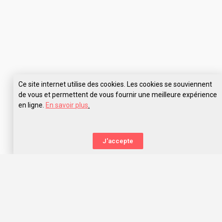
Ce site internet utilise des cookies. Les cookies se souviennent
de vous et permettent de vous fournir une meilleure expérience
en ligne.
En savoir plus
.
Pose tes questions à IEJ Marseille
J'accepte
La nouvelle orientation
Capitaine Study t’aide à trouver l’école qui te correspond,