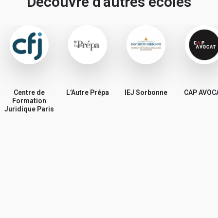
Découvre d’autres écoles
Votre vrai prénom et votre nom - Obligatoire (ne
Tous les avis sont vérifiés avant d'être publiés et seront
seront jamais communiqués. Cela nous permet de
rejetés s'ils ne respectent pas ces règles.
vérifier sur LinkedIn que vous avez étudié dans
l'école) :
Bonne rédaction ! 😃
Avis par catégorie :
Centre de
Spécialisation
L'Autre Prépa
IEJ Sorbonne
CAP AVOC
Formation
Juridique Paris
Partage ta note pour chacune des catégories ci-dessous.
La note globale de ton école sera la moyenne de ces 4
catégories.
Votre Parcours avant l'école
Votre adresse mail (ne sera jamais communiquée à
l'école) :