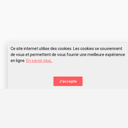
Ce site internet utilise des cookies. Les cookies se souviennent
de vous et permettent de vous fournir une meilleure expérience
en ligne.
En savoir plus
.
Pose tes questions à Prépa Stan Santé Formasup Metz
J'accepte
La nouvelle orientation
Capitaine Study t’aide à trouver l’école qui te correspond,