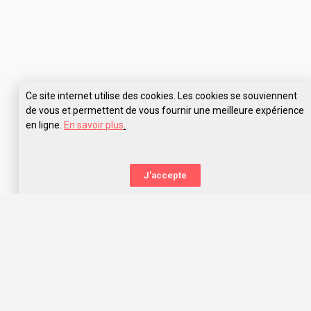
Ce site internet utilise des cookies. Les cookies se souviennent
de vous et permettent de vous fournir une meilleure expérience
en ligne.
En savoir plus
.
Pose tes questions à Prépa Sciences Plus Toulouse
J'accepte
La nouvelle orientation
Capitaine Study t’aide à trouver l’école qui te correspond,
grâce aux avis des anciens étudiants. Capitaine Study, c’est