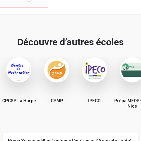
Découvre d’autres écoles
CPCSP La Harpe
CPMP
IPECO
Prépa MEDP
Nice
Prépa Sciences Plus Toulouse t'intéresse ? Sois informé(e)