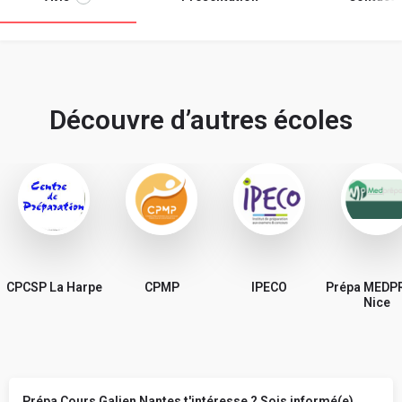
Découvre d’autres écoles
CPCSP La Harpe
CPMP
IPECO
Prépa MEDP
Nice
Prépa Cours Galien Nantes t'intéresse ? Sois informé(e)