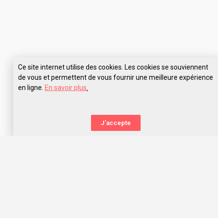
Ce site internet utilise des cookies. Les cookies se souviennent
de vous et permettent de vous fournir une meilleure expérience
en ligne.
En savoir plus
.
Pose tes questions à Prépa Cours Galien Nantes
J'accepte
La nouvelle orientation
Capitaine Study t’aide à trouver l’école qui te correspond,
grâce aux avis des anciens étudiants. Capitaine Study, c’est