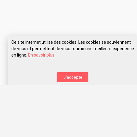
Ce site internet utilise des cookies. Les cookies se souviennent
de vous et permettent de vous fournir une meilleure expérience
en ligne.
En savoir plus
.
Pose tes questions à Prépa Supexam Nancy
J'accepte
La nouvelle orientation
Capitaine Study t’aide à trouver l’école qui te correspond,
grâce aux avis des anciens étudiants. Capitaine Study, c’est