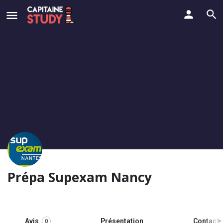
Prépa Supexam Nancy
Avis
Présentation
Contact
0