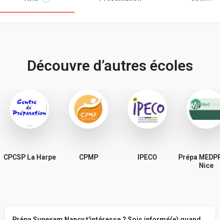
Découvre d’autres écoles
CPCSP La Harpe
CPMP
IPECO
Prépa MEDP
Nice
Prépa Supexam Nancy t'intéresse ? Sois informé(e) quand