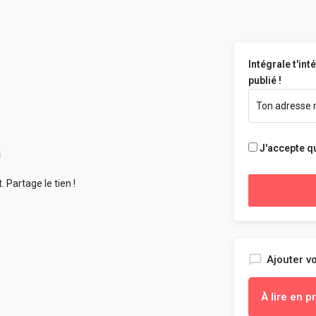
Intégrale t'in
publié !
J'accepte qu
 Partage le tien !
Ajouter vo
À lire en 