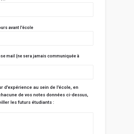
a pas et n'aura jamais accès à tes informations
s.
s sont vérifiés avant d'être publiés et seront
s ne respectent pas ces règles.
urs avant l'école
Bonne rédaction ! 😃
sse mail (ne sera jamais communiquée à
tégorie :
note pour chacune des catégories ci-dessous. La
 de ton école sera la moyenne de ces 4
ur d'expérience au sein de l'école, en
 chacune de vos notes données ci-dessus,
ller les futurs étudiants :