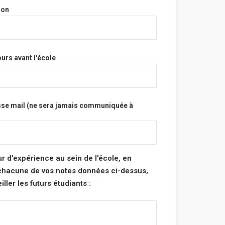
onymes.
ion
a pas et n'aura jamais accès à tes informations
s.
s sont vérifiés avant d'être publiés et seront
s ne respectent pas ces règles.
urs avant l'école
Bonne rédaction ! 😃
sse mail (ne sera jamais communiquée à
tégorie :
note pour chacune des catégories ci-dessous. La
 de ton école sera la moyenne de ces 4
ur d'expérience au sein de l'école, en
 chacune de vos notes données ci-dessus,
ller les futurs étudiants :