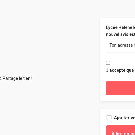
Lycée Hélène B
nouvel avis est
J'accepte que
 Partage le tien !
Ajouter vo
À lire en 