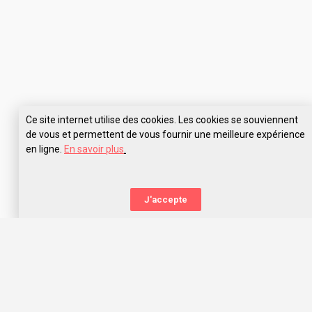
Ce site internet utilise des cookies. Les cookies se souviennent
de vous et permettent de vous fournir une meilleure expérience
en ligne.
En savoir plus
.
Pose tes questions à Lycée Saint Michel de Picpus
J'accepte
La nouvelle orientation
Capitaine Study t’aide à trouver l’école qui te correspond,