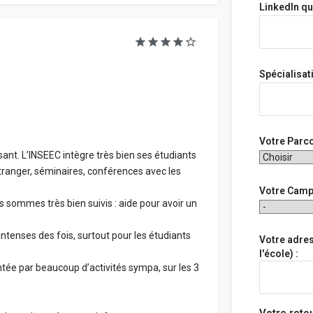
LinkedIn qu
personne en 
établissemen
Ton avis, t
restent an
Spécialisat
Ton école n'
personnelle
Tous les avi
rejetés s'il
Votre Parco
nt. L’INSEEC intègre très bien ses étudiants
’étranger, séminaires, conférences avec les
Votre Cam
 sommes très bien suivis : aide pour avoir un
Avis par ca
intenses des fois, surtout pour les étudiants
Votre adre
l'école) :
Partage ta 
ntée par beaucoup d’activités sympa, sur les 3
note globale
catégories.