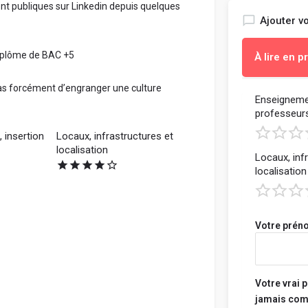
nt publiques sur Linkedin depuis quelques
Ajouter vo
diplôme de BAC +5
À lire en 
as forcément d’engranger une culture
L'objectif e
Enseignemen
professeur
vraiment, e
constructiv
 insertion
Locaux, infrastructures et
localisation
Locaux, inf
- Sois object
localisation
- Mentionne 
apprécies e
d'améliorati
- Parle de c
Votre préno
connaissanc
- Dis si tu 
d'étudiant e
Votre vrai 
- Tes propos
jamais comm
nuire, ni dif