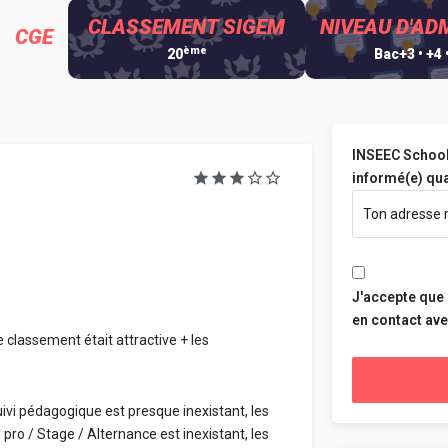
CLASSEMENT SIGEM
NIVEAU D'AD
CGE
ème
20
Bac+3 • +4 
INSEEC School
informé(e) qua
J'accepte que
en contact av
e classement était attractive + les
uivi pédagogique est presque inexistant, les
 pro / Stage / Alternance est inexistant, les