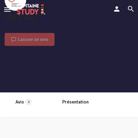
IAE Lille
Laisser un avis
Avis
Présentation
0