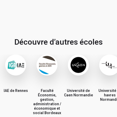
Découvre d’autres écoles
En soumettant mon avis, j'accepte les
conditions
générales d'utilisation.
Partager mon avis
IAE de Rennes
Faculté
Université de
Université
Économie,
Caen Normandie
havres
gestion,
Normand
administration /
économique et
social Bordeaux