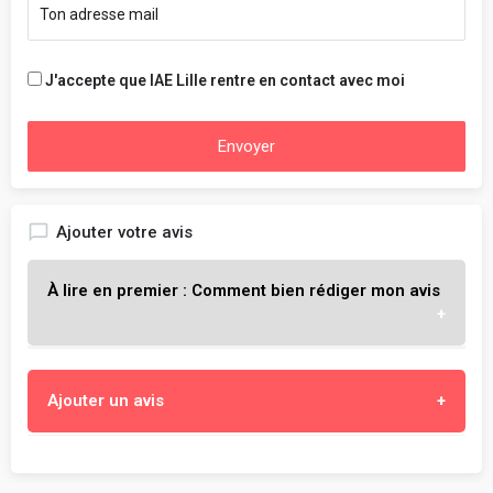
J'accepte que IAE Lille rentre en contact avec moi
Envoyer
Ajouter votre avis
À lire en premier : Comment bien rédiger mon avis
L'objectif est de t'aider à choisir l'école qui te
Ajouter un avis
correspond vraiment, en partageant ton expérience
objective et constructive au sein de ton école.
Enseignement, cours et professeurs
- Sois objectif, constructif et honnête.