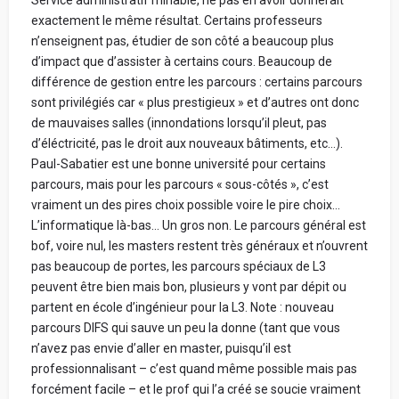
Service administratif minable, ne pas en avoir donnerait
exactement le même résultat. Certains professeurs
n’enseignent pas, étudier de son côté a beaucoup plus
d’impact que d’assister à certains cours. Beaucoup de
différence de gestion entre les parcours : certains parcours
sont privilégiés car « plus prestigieux » et d’autres ont donc
de mauvaises salles (innondations lorsqu’il pleut, pas
d’éléctricité, pas le droit aux nouveaux bâtiments, etc…).
Paul-Sabatier est une bonne université pour certains
parcours, mais pour les parcours « sous-côtés », c’est
vraiment un des pires choix possible voire le pire choix…
L’informatique là-bas… Un gros non. Le parcours général est
bof, voire nul, les masters restent très généraux et n’ouvrent
pas beaucoup de portes, les parcours spéciaux de L3
peuvent être bien mais bon, plusieurs y vont par dépit ou
partent en école d’ingénieur pour la L3. Note : nouveau
parcours DIFS qui sauve un peu la donne (tant que vous
n’avez pas envie d’aller en master, puisqu’il est
professionnalisant – c’est quand même possible mais pas
forcément facile – et le prof qui l’a créé se soucie vraiment