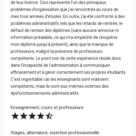
de leur licence. Ceci représente l’un des principaux
problèmes d’organisation que j’ai rencontrés au cours de
mes trois années d’études. En outre, j’ai été confronté à des
Spécialisation
Avis par catégorie :
problèmes administratifs tels que les retards de rentrée, le
défaut de remise des diplômes (sans aucune annonce ni
Partage ta note pour chacune des catégories ci-dessous.
information préalable, ce qui m’a empêché de récupérer
La note globale de ton école sera la moyenne de ces 4
mon diplôme jusqu’à présent), ainsi que le manque de
Votre Parcours avant l'école
catégories.
professeurs, malgré la présence de professeurs
compétents. Le point noir de cette expérience réside donc
dans l’incapacité de l’administration à communiquer
efficacement et à gérer correctement ses propres étudiants.
Votre adresse mail (ne sera jamais communiquée à
C’est regrettable car les enseignants sont vraiment
l'école) :
compétents, mais ils sont eux-mêmes victimes des
dysfonctionnements administratifs.
Enseignement, cours et professeurs
Votre retour d'expérience au sein de l'école, en
détaillant chacune de vos notes données ci-
dessus, pour conseiller les futurs étudiants :
Stages, alternance, insertion professionnelle