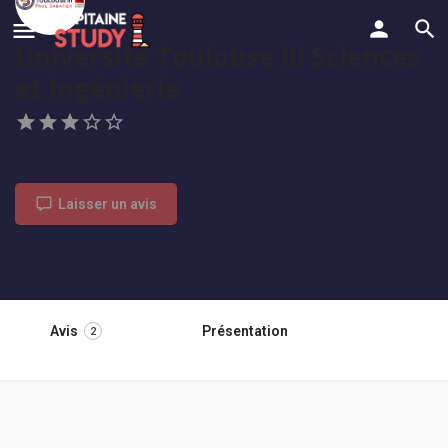
Université Toulouse III Sciences
et Ingénierie
Laisser un avis
Avis
Présentation
2