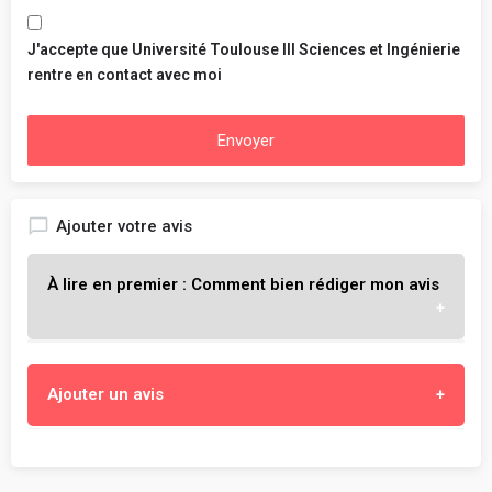
J'accepte que Université Toulouse III Sciences et Ingénierie
rentre en contact avec moi
Envoyer
Ajouter votre avis
À lire en premier : Comment bien rédiger mon avis
L'objectif est de t'aider à choisir l'école qui te
Ajouter un avis
correspond vraiment, en partageant ton expérience
objective et constructive au sein de ton école.
Enseignement, cours et professeurs
- Sois objectif, constructif et honnête.