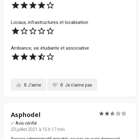
Locaux, infrastructures et localisation
Ambiance, vie étudiante et associative
En soumettant mon avis, j'accepte les
conditions
générales d'utilisation.
Partager mon avis
0
J'aime
0
Je n'aime pas
Asphodel
✅ Avis vérifié
23 juillet 2021 à 15 h 17 min