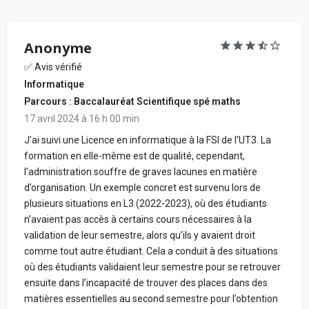
- Mentionne les points forts et ceux à améliorer, ce que tu
Stages, alternance, insertion professionnelle
apprécies et ce que tu aimes moins. Propose des
suggestions d'amélioration.
Anonyme
- Parle de ce que ton école t'apporte : expériences,
Locaux, infrastructures et localisation
✅ Avis vérifié
connaissances, apprentissage, etc.
Informatique
- Dis si tu recommandes ou non ton école, et pour quel
type d'étudiant et projet professionnel.
Parcours : Baccalauréat Scientifique spé maths
- Tes propos doivent être respectueux, sans intention de
Ambiance, vie étudiante et associative
17 avril 2024 à 16 h 00 min
nuire, ni diffamants, ni injurieux. Évite de cibler ou de citer
J’ai suivi une Licence en informatique à la FSI de l’UT3. La
une personne en particulier. Ne mentionne pas d'autre
formation en elle-même est de qualité, cependant,
établissement que celui dont tu parles.
l’administration souffre de graves lacunes en matière
Votre prénom de publication (réel ou inventé) :
Ton avis, ton prénom, ton nom et ton adresse e-mail
d’organisation. Un exemple concret est survenu lors de
restent anonymes.
plusieurs situations en L3 (2022-2023), où des étudiants
Ton école n'a pas et n'aura jamais accès à tes
n’avaient pas accès à certains cours nécessaires à la
informations personnelles.
validation de leur semestre, alors qu’ils y avaient droit
Votre vrai prénom et votre nom - Obligatoire (ne
comme tout autre étudiant. Cela a conduit à des situations
seront jamais communiqués. Cela nous permet de
Tous les avis sont vérifiés avant d'être publiés et seront
où des étudiants validaient leur semestre pour se retrouver
vérifier sur LinkedIn que vous avez étudié dans
rejetés s'ils ne respectent pas ces règles.
ensuite dans l’incapacité de trouver des places dans des
l'école) :
matières essentielles au second semestre pour l’obtention
Bonne rédaction ! 😃