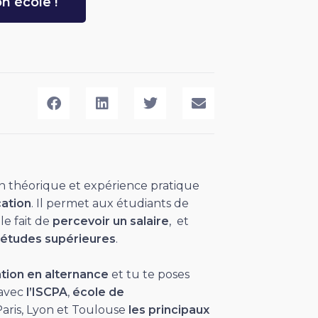
n école !
n théorique et expérience pratique
ation
. Il permet aux étudiants de
e fait de
percevoir un salaire
, et
études supérieures
.
ion en alternance
et tu te poses
 avec
l’ISCPA
,
école de
Paris, Lyon et Toulouse
les principaux