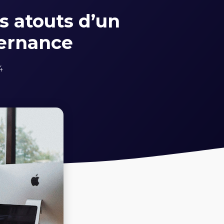
es atouts d’un
ternance
4