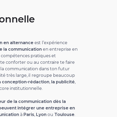
onnelle
on en alternance
est l’expérience
de la communication
en entreprise en
s compétences pratiques et
te conforter ou au contraire te faire
s la communication dans ton futur
ité très large, il regroupe beaucoup
a conception-rédaction
,
la publicité
,
ore institutionnelle.
teur de la communication
dès la
 peuvent intégrer une entreprise en
unication
à
Paris
,
Lyon
ou
Toulouse
.