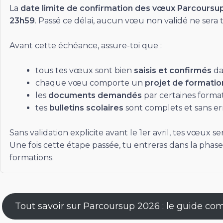
La
date limite de confirmation des vœux Parcoursu
23h59
. Passé ce délai, aucun vœu non validé ne sera 
Avant cette échéance, assure-toi que :
tous tes vœux sont bien
saisis et confirmés
da
chaque vœu comporte un
projet de formatio
les
documents demandés
par certaines formati
tes
bulletins scolaires
sont complets et sans er
Sans validation explicite avant le 1er avril, tes vœu
Une fois cette étape passée, tu entreras dans la phas
formations.
Tout savoir sur Parcoursup 2026 : le guide com