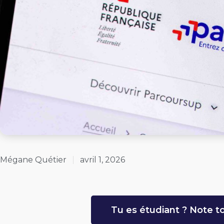
Mégane Quétier
avril 1, 2026
Tu es étudiant ? Note to