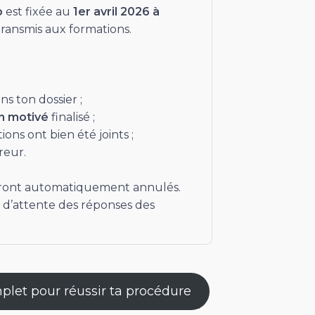
p
est fixée au
1er avril 2026 à
transmis aux formations.
ns ton dossier ;
n motivé
finalisé ;
ons ont bien été joints ;
reur.
x seront automatiquement annulés.
e d’attente des réponses des
plet pour réussir ta procédure