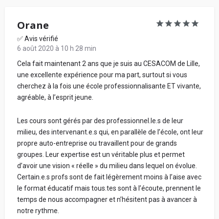
Orane
Votre retour d'expérience au sein de l'école, en
✅ Avis vérifié
détaillant chacune de vos notes données ci-
6 août 2020 à 10 h 28 min
dessus, pour conseiller les futurs étudiants :
Cela fait maintenant 2 ans que je suis au CESACOM de Lille,
une excellente expérience pour ma part, surtout si vous
cherchez à la fois une école professionnalisante ET vivante,
agréable, à l’esprit jeune.
Les cours sont gérés par des professionnel.le.s de leur
milieu, des intervenant.e.s qui, en parallèle de l’école, ont leur
propre auto-entreprise ou travaillent pour de grands
groupes. Leur expertise est un véritable plus et permet
d’avoir une vision « réelle » du milieu dans lequel on évolue.
En soumettant mon avis, j'accepte les
conditions
générales d'utilisation.
Certain.e.s profs sont de fait légèrement moins à l’aise avec
le format éducatif mais tous.tes sont à l’écoute, prennent le
Partager mon avis
temps de nous accompagner et n’hésitent pas à avancer à
notre rythme.