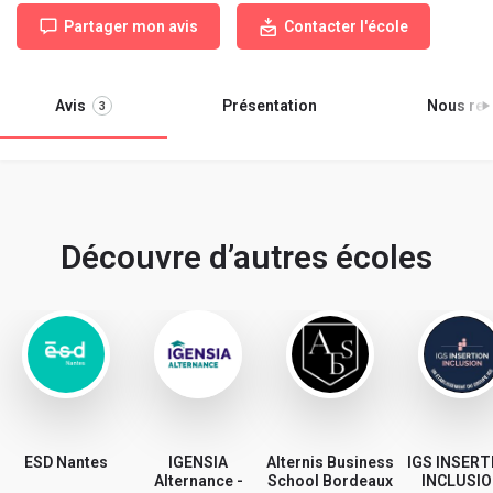
Partager mon avis
Contacter l'école
Avis
Présentation
Nous ren
3
Découvre d’autres écoles
ESD Nantes
IGENSIA
Alternis Business
IGS INSERT
Alternance -
School Bordeaux
INCLUSI