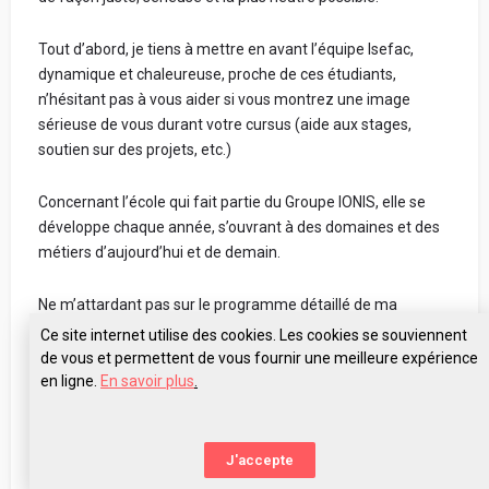
Tout d’abord, je tiens à mettre en avant l’équipe Isefac,
dynamique et chaleureuse, proche de ces étudiants,
n’hésitant pas à vous aider si vous montrez une image
sérieuse de vous durant votre cursus (aide aux stages,
soutien sur des projets, etc.)
Concernant l’école qui fait partie du Groupe IONIS, elle se
développe chaque année, s’ouvrant à des domaines et des
métiers d’aujourd’hui et de demain.
Ne m’attardant pas sur le programme détaillé de ma
formation, de suite, vous inculpez les codes du
Ce site internet utilise des cookies. Les cookies se souviennent
professionnalisme.
de vous et permettent de vous fournir une meilleure expérience
en ligne.
En savoir plus
.
Au contact des intervenants possédant une riche expérience
Pose tes questions à ISEFAC Bachelor Lille
dans leur domaine de prédilection, de rencontres
professionnelles et des projets que vous réalisez (parfois
J'accepte
dans des conditions réelles).