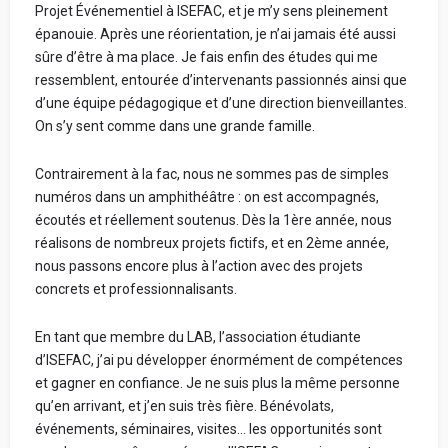
établissement que celui dont tu parles.
Projet Événementiel à ISEFAC, et je m’y sens pleinement
Votre prénom de publication (réel ou inventé) :
Ton avis, ton prénom, ton nom et ton adresse e-mail
épanouie. Après une réorientation, je n’ai jamais été aussi
restent anonymes.
sûre d’être à ma place. Je fais enfin des études qui me
Ton école n'a pas et n'aura jamais accès à tes
ressemblent, entourée d’intervenants passionnés ainsi que
informations personnelles.
d’une équipe pédagogique et d’une direction bienveillantes.
Votre vrai prénom et votre nom - Obligatoire (ne
On s’y sent comme dans une grande famille.
seront jamais communiqués. Cela nous permet de
Tous les avis sont vérifiés avant d'être publiés et seront
vérifier sur LinkedIn que vous avez étudié dans
rejetés s'ils ne respectent pas ces règles.
Contrairement à la fac, nous ne sommes pas de simples
l'école) :
numéros dans un amphithéâtre : on est accompagnés,
Bonne rédaction ! 😃
écoutés et réellement soutenus. Dès la 1ère année, nous
réalisons de nombreux projets fictifs, et en 2ème année,
nous passons encore plus à l’action avec des projets
Spécialisation
Avis par catégorie :
concrets et professionnalisants.
Partage ta note pour chacune des catégories ci-dessous.
En tant que membre du LAB, l’association étudiante
La note globale de ton école sera la moyenne de ces 4
d’ISEFAC, j’ai pu développer énormément de compétences
Votre Parcours avant l'école
catégories.
et gagner en confiance. Je ne suis plus la même personne
qu’en arrivant, et j’en suis très fière. Bénévolats,
événements, séminaires, visites… les opportunités sont