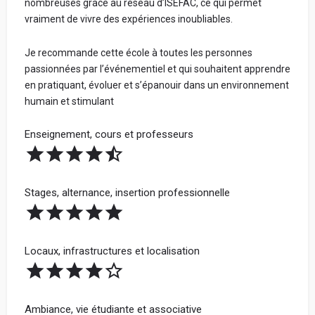
nombreuses grâce au réseau d’ISEFAC, ce qui permet
Votre adresse mail (ne sera jamais communiquée à
vraiment de vivre des expériences inoubliables.
l'école) :
Je recommande cette école à toutes les personnes
passionnées par l’événementiel et qui souhaitent apprendre
Votre retour d'expérience au sein de l'école, en
en pratiquant, évoluer et s’épanouir dans un environnement
humain et stimulant
détaillant chacune de vos notes données ci-
dessus, pour conseiller les futurs étudiants :
Enseignement, cours et professeurs
Stages, alternance, insertion professionnelle
Locaux, infrastructures et localisation
En soumettant mon avis, j'accepte les
conditions
générales d'utilisation.
Ambiance, vie étudiante et associative
Partager mon avis