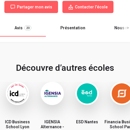
Partager mon avis
Contacter l'école
Avis
Présentation
Nous re
20
Découvre d’autres écoles
ICD Business
IGENSIA
ESD Nantes
Financia Bus
School Lyon
Alternance -
School Pa