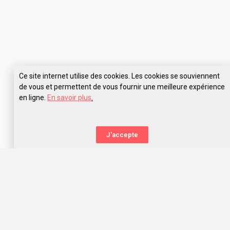
Ce site internet utilise des cookies. Les cookies se souviennent
de vous et permettent de vous fournir une meilleure expérience
en ligne.
En savoir plus
.
Pose tes questions à WIS Auxerre
J'accepte
La nouvelle orientation
Capitaine Study t’aide à trouver l’école qui te correspond,
grâce aux avis des anciens étudiants. Capitaine Study, c’est