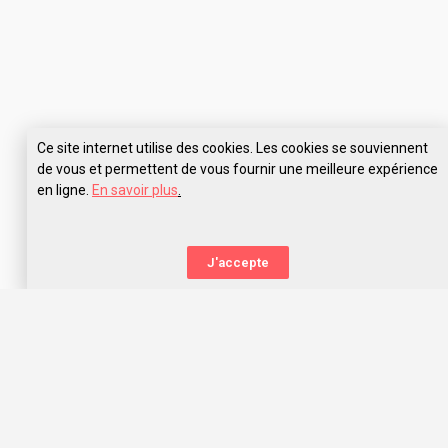
Ce site internet utilise des cookies. Les cookies se souviennent
de vous et permettent de vous fournir une meilleure expérience
en ligne.
En savoir plus
.
Pose tes questions à WIS Montpellier
J'accepte
La nouvelle orientation
Capitaine Study t’aide à trouver l’école qui te correspond,
grâce aux avis des anciens étudiants. Capitaine Study, c’est