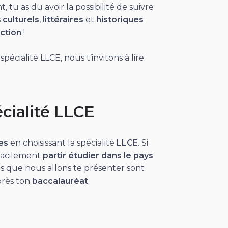
 tu as du avoir la possibilité de suivre
s
culturels
,
littéraires
et
historiques
ction
!
pécialité LLCE, nous t’invitons à lire
cialité LLCE
tes
en choisissant la spécialité
LLCE
. Si
 facilement
partir étudier dans le pays
ns que nous allons te présenter sont
après ton
baccalauréat
.