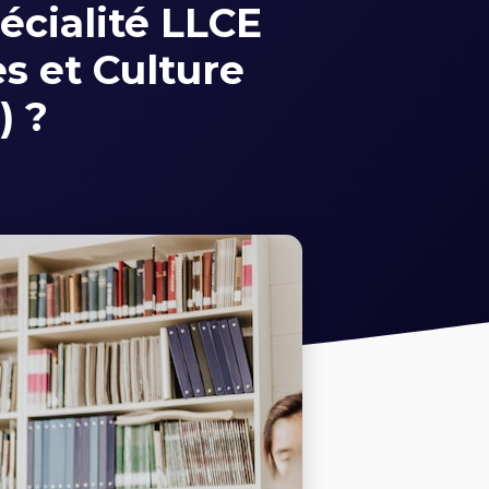
pécialité LLCE
es et Culture
) ?