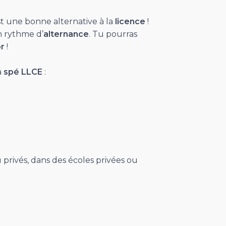
t une bonne alternative à la
licence
!
n rythme d’
alternance
. Tu pourras
r
!
a
spé
LLCE
:
u privés, dans des écoles privées ou