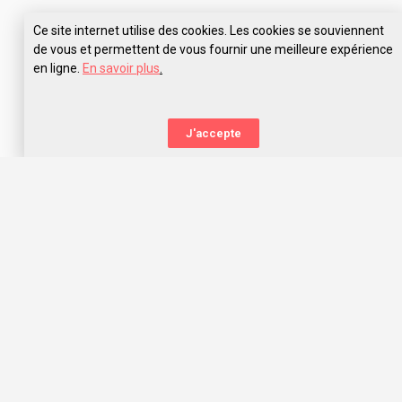
Ce site internet utilise des cookies. Les cookies se souviennent
de vous et permettent de vous fournir une meilleure expérience
en ligne.
En savoir plus
.
J'accepte
La nouvelle orientation
Capitaine Study t’aide à trouver l’école qui te correspond,
grâce aux avis des anciens étudiants. Capitaine Study, c’est
avant tout une communauté d’entraide qui t’offre les
meilleurs choix d’orientation dans l’océan des écoles, prépas
concours et universités !
Nous te souhaitons une belle orientation, mon capitaine !