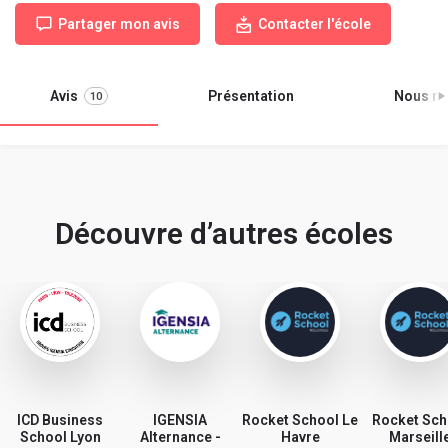
Partager mon avis
Contacter l'école
Avis
Présentation
Nous re
10
Découvre d’autres écoles
ICD Business
IGENSIA
Rocket School Le
Rocket Sch
School Lyon
Alternance -
Havre
Marseill