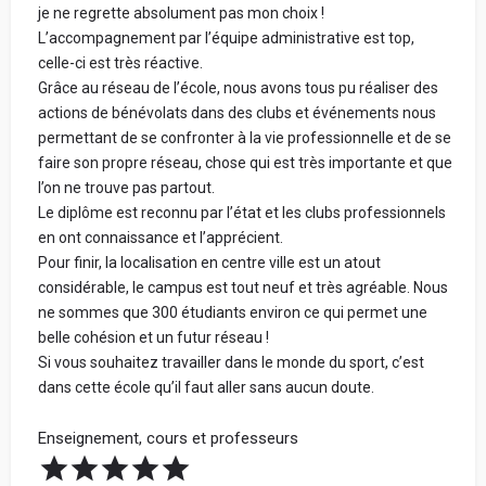
restent anonymes.
je ne regrette absolument pas mon choix !
Ton école n'a pas et n'aura jamais accès à tes
L’accompagnement par l’équipe administrative est top,
informations personnelles.
celle-ci est très réactive.
Votre vrai prénom et votre nom - Obligatoire (ne
Grâce au réseau de l’école, nous avons tous pu réaliser des
seront jamais communiqués. Cela nous permet de
Tous les avis sont vérifiés avant d'être publiés et seront
actions de bénévolats dans des clubs et événements nous
vérifier sur LinkedIn que vous avez étudié dans
rejetés s'ils ne respectent pas ces règles.
permettant de se confronter à la vie professionnelle et de se
l'école) :
faire son propre réseau, chose qui est très importante et que
Bonne rédaction ! 😃
l’on ne trouve pas partout.
Le diplôme est reconnu par l’état et les clubs professionnels
en ont connaissance et l’apprécient.
Spécialisation
Avis par catégorie :
Pour finir, la localisation en centre ville est un atout
considérable, le campus est tout neuf et très agréable. Nous
Partage ta note pour chacune des catégories ci-dessous.
ne sommes que 300 étudiants environ ce qui permet une
La note globale de ton école sera la moyenne de ces 4
belle cohésion et un futur réseau !
Votre Parcours avant l'école
catégories.
Si vous souhaitez travailler dans le monde du sport, c’est
dans cette école qu’il faut aller sans aucun doute.
Enseignement, cours et professeurs
Votre adresse mail (ne sera jamais communiquée à
l'école) :