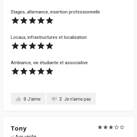
Stages, alternance, insertion professionnelle
Votre retour d'expérience au sein de l'école, en
détaillant chacune de vos notes données ci-
Locaux, infrastructures et localisation
dessus, pour conseiller les futurs étudiants :
Ambiance, vie étudiante et associative
0
J'aime
2
Je n'aime pas
En soumettant mon avis, j'accepte les
conditions
générales d'utilisation.
Partager mon avis
Tony
✅ Avis vérifié