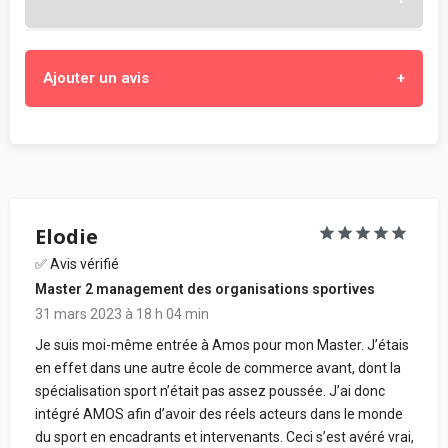
L'objectif est de t'aider à choisir l'école qui te
Ajouter un avis
correspond vraiment, en partageant ton expérience
objective et constructive au sein de ton école.
Enseignement, cours et professeurs
- Sois objectif, constructif et honnête.
- Mentionne les points forts et ceux à améliorer, ce que tu
Stages, alternance, insertion professionnelle
apprécies et ce que tu aimes moins. Propose des
suggestions d'amélioration.
Elodie
- Parle de ce que ton école t'apporte : expériences,
Locaux, infrastructures et localisation
✅ Avis vérifié
connaissances, apprentissage, etc.
Master 2 management des organisations sportives
- Dis si tu recommandes ou non ton école, et pour quel
type d'étudiant et projet professionnel.
31 mars 2023 à 18 h 04 min
- Tes propos doivent être respectueux, sans intention de
Ambiance, vie étudiante et associative
Je suis moi-même entrée à Amos pour mon Master. J’étais
nuire, ni diffamants, ni injurieux. Évite de cibler ou de citer
en effet dans une autre école de commerce avant, dont la
une personne en particulier. Ne mentionne pas d'autre
spécialisation sport n’était pas assez poussée. J’ai donc
établissement que celui dont tu parles.
intégré AMOS afin d’avoir des réels acteurs dans le monde
Votre prénom de publication (réel ou inventé) :
Ton avis, ton prénom, ton nom et ton adresse e-mail
du sport en encadrants et intervenants. Ceci s’est avéré vrai,