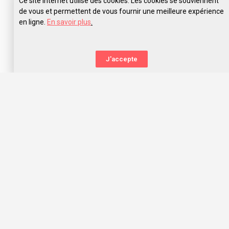
Ce site internet utilise des cookies. Les cookies se souviennent
de vous et permettent de vous fournir une meilleure expérience
en ligne.
En savoir plus
.
Pose tes questions à Campus Tezenas du Montcel
J'accepte
La nouvelle orientation
Capitaine Study t’aide à trouver l’école qui te correspond,
grâce aux avis des anciens étudiants. Capitaine Study, c’est
avant tout une communauté d’entraide qui t’offre les
meilleurs choix d’orientation dans l’océan des écoles, prépas
concours et universités !
Nous te souhaitons une belle orientation, mon capitaine !