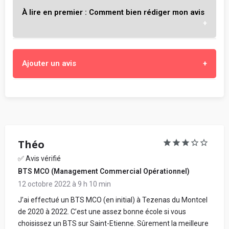
À lire en premier : Comment bien rédiger mon avis
L'objectif est de t'aider à choisir l'école qui te
Ajouter un avis
correspond vraiment, en partageant ton expérience
objective et constructive au sein de ton école.
Enseignement, cours et professeurs
- Sois objectif, constructif et honnête.
- Mentionne les points forts et ceux à améliorer, ce que tu
Stages, alternance, insertion professionnelle
apprécies et ce que tu aimes moins. Propose des
suggestions d'amélioration.
Théo
- Parle de ce que ton école t'apporte : expériences,
Locaux, infrastructures et localisation
✅ Avis vérifié
connaissances, apprentissage, etc.
BTS MCO (Management Commercial Opérationnel)
- Dis si tu recommandes ou non ton école, et pour quel
type d'étudiant et projet professionnel.
12 octobre 2022 à 9 h 10 min
- Tes propos doivent être respectueux, sans intention de
Ambiance, vie étudiante et associative
J’ai effectué un BTS MCO (en initial) à Tezenas du Montcel
nuire, ni diffamants, ni injurieux. Évite de cibler ou de citer
de 2020 à 2022. C’est une assez bonne école si vous
une personne en particulier. Ne mentionne pas d'autre
choisissez un BTS sur Saint-Etienne. Sûrement la meilleure