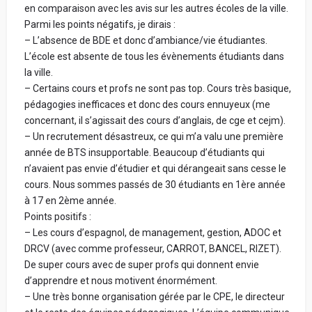
établissement que celui dont tu parles.
en comparaison avec les avis sur les autres écoles de la ville.
Votre prénom de publication (réel ou inventé) :
Ton avis, ton prénom, ton nom et ton adresse e-mail
Parmi les points négatifs, je dirais :
restent anonymes.
– L’absence de BDE et donc d’ambiance/vie étudiantes.
Ton école n'a pas et n'aura jamais accès à tes
L’école est absente de tous les évènements étudiants dans
informations personnelles.
la ville.
Votre vrai prénom et votre nom - Obligatoire (ne
– Certains cours et profs ne sont pas top. Cours très basique,
seront jamais communiqués. Cela nous permet de
Tous les avis sont vérifiés avant d'être publiés et seront
pédagogies inefficaces et donc des cours ennuyeux (me
vérifier sur LinkedIn que vous avez étudié dans
rejetés s'ils ne respectent pas ces règles.
concernant, il s’agissait des cours d’anglais, de cge et cejm).
l'école) :
– Un recrutement désastreux, ce qui m’a valu une première
Bonne rédaction ! 😃
année de BTS insupportable. Beaucoup d’étudiants qui
n’avaient pas envie d’étudier et qui dérangeait sans cesse le
cours. Nous sommes passés de 30 étudiants en 1ère année
Spécialisation
Avis par catégorie :
à 17 en 2ème année.
Points positifs :
Partage ta note pour chacune des catégories ci-dessous.
– Les cours d’espagnol, de management, gestion, ADOC et
La note globale de ton école sera la moyenne de ces 4
DRCV (avec comme professeur, CARROT, BANCEL, RIZET).
Votre Parcours avant l'école
catégories.
De super cours avec de super profs qui donnent envie
d’apprendre et nous motivent énormément.
– Une très bonne organisation gérée par le CPE, le directeur