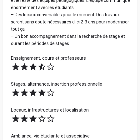
et le reste des équipes pédagogiques. L’équipe communique
Votre adresse mail (ne sera jamais communiquée à
énormément avec les étudiants.
l'école) :
– Des locaux convenables pour le moment. Des travaux
seront sans doute nécessaires d’ici 2-3 ans pour moderniser
tout ça.
– Un bon accompagnement dans la recherche de stage et
Votre retour d'expérience au sein de l'école, en
durant les périodes de stages.
détaillant chacune de vos notes données ci-
dessus, pour conseiller les futurs étudiants :
Enseignement, cours et professeurs
Stages, alternance, insertion professionnelle
Locaux, infrastructures et localisation
En soumettant mon avis, j'accepte les
conditions
générales d'utilisation.
Ambiance, vie étudiante et associative
Partager mon avis