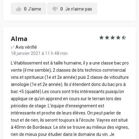
0
J'aime
0
Je n'aime pas
Votre retour d'expérience au sein de l'école, en
détaillant chacune de vos notes données ci-
Alma
dessus, pour conseiller les futurs étudiants :
✅ Avis vérifié
18 janvier 2021 à 11 h 48 min
L’établissement est à taille humaine, il y a une classe bac pro
vente (il me semble), 2 classes de bts technico commercial
vins et spiritueux (1e et 2e année) puis 2 classe de viticulture
œnologie (1e et 2e année). Ils s’étendent donc du bac pro à
bac +5 (qualité) Les cours sont très intéressants puisqu’on
applique ce qu’on apprend en cours sur le terrain lors des
En soumettant mon avis, j'accepte les
conditions
périodes de stage. L’équipe d’enseignement est
générales d'utilisation.
intéressante et proche de leurs élèves. On peut parler de
tout et de rien, ils seront toujours à l’écoute. Vayres est situé
Partager mon avis
à 40mn de Bordeaux. Le site se trouve au milieux des vignes,
rien de mieux pour étudier dans le domaine du vin. Je