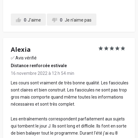
Votre retour d'expérience au sein de l'école, en
0
J'aime
0
Je n'aime pas
détaillant chacune de vos notes données ci-
dessus, pour conseiller les futurs étudiants :
Alexia
✅ Avis vérifié
Distance renforcée estivale
16 novembre 2022 à 12 h 54 min
Les cours sont vraiment de très bonne qualité. Les fascicules
sont claires et bien construit. Les fascicules ne sont pas trop
gros mais comporte quand même toutes les informations
En soumettant mon avis, j'accepte les
conditions
nécessaires et sont très complet.
générales d'utilisation.
Partager mon avis
Les entraînements correspondent parfaitement aux sujets
qui tombent le jour J. Ils sont long et difficile. Ils font en sorte
de bien balayer tout le programme. Durant l’été j’ai eu 8