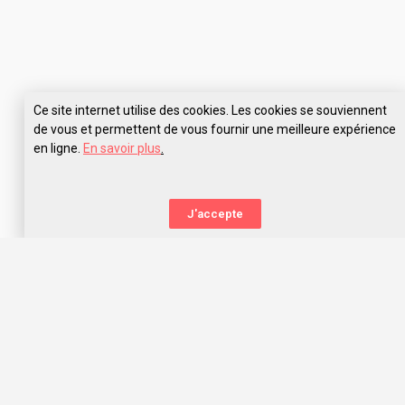
Ce site internet utilise des cookies. Les cookies se souviennent
de vous et permettent de vous fournir une meilleure expérience
en ligne.
En savoir plus
.
Pose tes questions à Objectif Barreau
J'accepte
La nouvelle orientation
Capitaine Study t’aide à trouver l’école qui te correspond,
grâce aux avis des anciens étudiants. Capitaine Study, c’est
avant tout une communauté d’entraide qui t’offre les