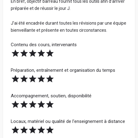
En bref, objectif barreau fournit tous les outils afin d’arriver
informations personnelles.
préparée et de réussir le jour J.
Votre vrai prénom et votre nom - Obligatoire (ne
Tous les avis sont vérifiés avant d'être publiés et seront
seront jamais communiqués. Cela nous permet de
J’ai été encadrée durant toutes les révisions par une équipe
rejetés s'ils ne respectent pas ces règles.
vérifier sur LinkedIn que vous avez étudié dans
bienveillante et présente en toutes circonstances.
l'école) :
Bonne rédaction ! 😃
Contenu des cours, intervenants
Avis par catégorie :
Spécialisation
Préparation, entraînement et organisation du temps
Partage ta note pour chacune des catégories ci-dessous.
La note globale de ton école sera la moyenne de ces 4
catégories.
Votre Parcours avant l'école
Accompagnement, soutien, disponibilité
Locaux, matériel ou qualité de l'enseignement à distance
Votre adresse mail (ne sera jamais communiquée à
l'école) :