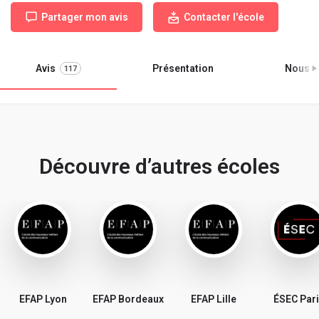
Partager mon avis
Contacter l'école
Avis
Présentation
Nous r
117
Découvre d’autres écoles
EFAP Lyon
EFAP Bordeaux
EFAP Lille
ÉSEC Par