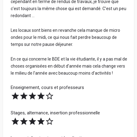
cependant en terme de rendus de travaux, je trouve que
informations personnelles.
Votre vrai prénom et votre nom - Obligatoire (ne
c’est toujours la même chose qui est demandé. C’est un peu
seront jamais communiqués. Cela nous permet de
redondant …
Tous les avis sont vérifiés avant d'être publiés et seront
vérifier sur LinkedIn que vous avez étudié dans
rejetés s'ils ne respectent pas ces règles.
l'école) :
Les locaux sont biens en revanche cela manque de micro
ondes pour le midi, ce qui nous fait perdre beaucoup de
Bonne rédaction ! 😃
temps sur notre pause déjeuner.
Spécialisation
En ce qui concerne le BDE et la vie étudiante, il y a pas mal de
Avis par catégorie :
choses organisées en début d’année mais cela change vers
le milieu de l’année avec beaucoup moins d’activités !
Partage ta note pour chacune des catégories ci-dessous.
La note globale de ton école sera la moyenne de ces 4
Enseignement, cours et professeurs
Votre Parcours avant l'école
catégories.
Stages, alternance, insertion professionnelle
Votre adresse mail (ne sera jamais communiquée à
l'école) :