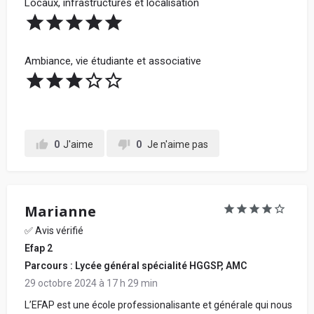
Locaux, infrastructures et localisation
Votre retour d'expérience au sein de l'école, en
détaillant chacune de vos notes données ci-
Ambiance, vie étudiante et associative
dessus, pour conseiller les futurs étudiants :
0
J'aime
0
Je n'aime pas
Marianne
En soumettant mon avis, j'accepte les
conditions
générales d'utilisation.
✅ Avis vérifié
Efap 2
Partager mon avis
Parcours : Lycée général spécialité HGGSP, AMC
29 octobre 2024 à 17 h 29 min
L’EFAP est une école professionalisante et générale qui nous