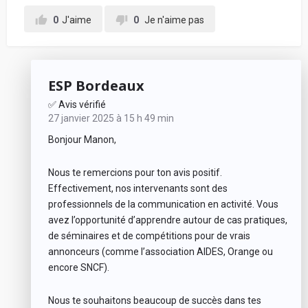
0
J'aime
0
Je n'aime pas
Votre adresse mail (ne sera jamais communiquée à
l'école) :
ESP Bordeaux
✅ Avis vérifié
Votre retour d'expérience au sein de l'école, en
27 janvier 2025 à 15 h 49 min
détaillant chacune de vos notes données ci-
Bonjour Manon,
dessus, pour conseiller les futurs étudiants :
Nous te remercions pour ton avis positif.
Effectivement, nos intervenants sont des
professionnels de la communication en activité. Vous
avez l’opportunité d’apprendre autour de cas pratiques,
de séminaires et de compétitions pour de vrais
annonceurs (comme l’association AIDES, Orange ou
encore SNCF).
En soumettant mon avis, j'accepte les
conditions
Nous te souhaitons beaucoup de succès dans tes
générales d'utilisation.