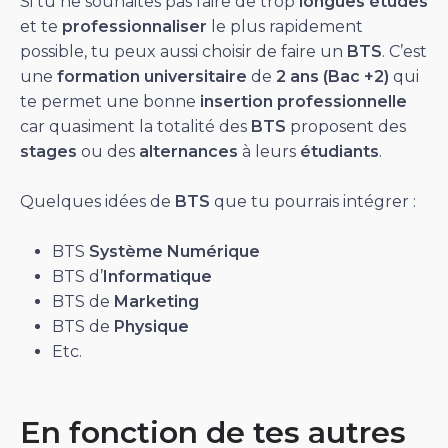
Si tu ne souhaites pas faire de trop
longues études
et te
professionnaliser
le plus rapidement
possible, tu peux aussi choisir de faire un
BTS
. C’est
une
formation
universitaire
de
2 ans (Bac +2)
qui
te permet une bonne
insertion professionnelle
car quasiment la totalité des
BTS
proposent des
stages
ou des
alternances
à leurs
étudiants
.
Quelques idées de
BTS
que tu pourrais intégrer :
BTS
Système Numérique
BTS d’
Informatique
BTS de
Marketing
BTS de
Physique
Etc.
En fonction de tes autres