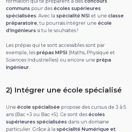
formation qui te préparent à des
concours
communs
pour des
écoles supérieures
spécialisées
. Avec la
spécialité NSI
et une
classe
préparatoire
, tu pourrais intégrer une
école
d’ingénieurs
si tu le souhaites !
Les prépas qui te sont accessibles sont par
exemple, les
prépas MPSI
(Maths, Physique et
Sciences Industrielles) ou encore une
prépa
ingénieur
.
2) Intégrer une école spécialisé
Une
école spécialisée
propose des cursus de 3 à 5
ans (Bac +3 ou Bac +5). Ce sont des
écoles
supérieures spécialisées
dans un domaine
particulier. Grâce à la
spécialité Numérique et