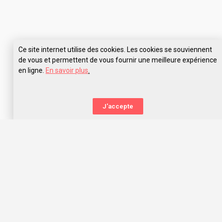
Ce site internet utilise des cookies. Les cookies se souviennent
de vous et permettent de vous fournir une meilleure expérience
en ligne.
En savoir plus
.
J'accepte
La nouvelle orientation
Capitaine Study t’aide à trouver l’école qui te correspond,
grâce aux avis des anciens étudiants. Capitaine Study, c’est
avant tout une communauté d’entraide qui t’offre les
meilleurs choix d’orientation dans l’océan des écoles, prépas